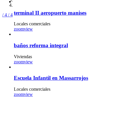
terminal II aeropuerto manises
/ 4
/ 4
Locales comerciales
zoom
view
baños reforma integral
Viviendas
zoom
view
Escuela Infantil en Massarrojos
Locales comerciales
zoom
view