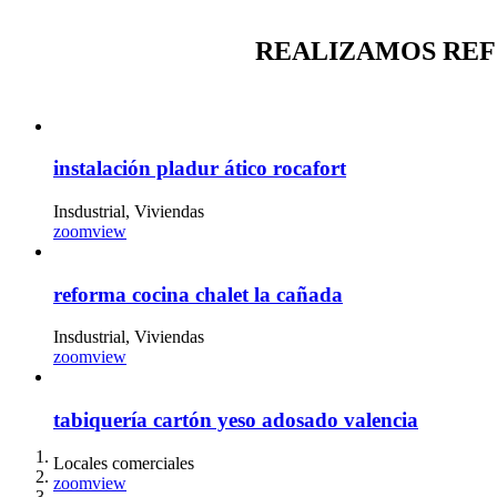
REALIZAMOS REF
instalación pladur ático rocafort
Insdustrial, Viviendas
zoom
view
reforma cocina chalet la cañada
Insdustrial, Viviendas
zoom
view
tabiquería cartón yeso adosado valencia
Locales comerciales
zoom
view